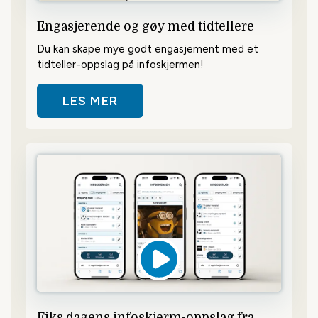
Engasjerende og gøy med tidtellere
Du kan skape mye godt engasjement med et
tidteller-oppslag på infoskjermen!
LES MER
OM ENGASJERENDE OG GØY MED 
Fiks dagens infoskjerm-oppslag fra