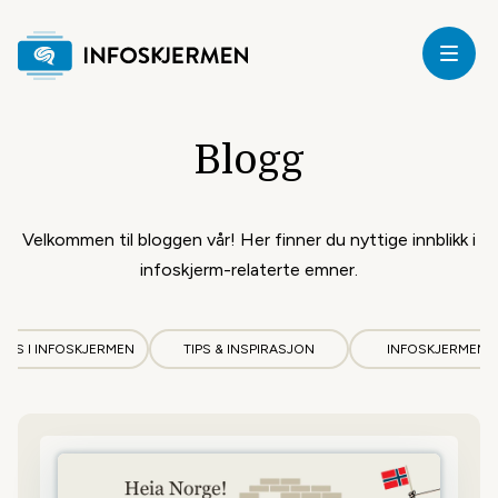
jem
Blogg
mvisning
riser
Velkommen til bloggen vår! Her finner du nyttige innblikk i
infoskjerm-relaterte emner.
tstyr
URS I INFOSKJERMEN
TIPS & INSPIRASJON
INFOSKJERMEN 
upport
logg