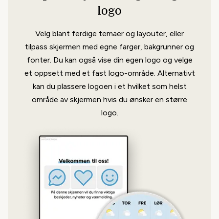
logo
Velg blant ferdige temaer og layouter, eller
tilpass skjermen med egne farger, bakgrunner og
fonter. Du kan også vise din egen logo og velge
et oppsett med et fast logo-område. Alternativt
kan du plassere logoen i et hvilket som helst
Tidteller
område av skjermen hvis du ønsker en større
Engasjeredne oppslag som teller ned
logo.
(eller opp) til noe som skal skje.
Nyheter fra E24