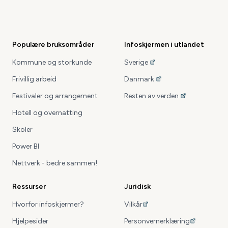
EnTur-oppslag
Vis ditt stoppested i sanntid. Kollektiv-avganger
for hele landet via EnTur.
Populære bruksområder
Infoskjermen i utlandet
Kommune og storkunde
Sverige
Frivillig arbeid
Danmark
Festivaler og arrangement
Resten av verden
Hotell og overnatting
Skoler
Klokke-oppslag
Power BI
Stor og flott klokke-visning i et valgfritt område
Nettverk - bedre sammen!
av skjermen.
Ressurser
Juridisk
Hvorfor infoskjermer?
Vilkår
Hjelpesider
Personvernerklæring