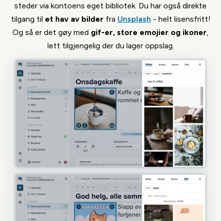
steder via kontoens eget bibliotek. Du har også direkte
tilgang til
et hav av bilder
fra
Unsplash
- helt lisensfritt!
Og så er det gøy med
gif-er, store emojier og ikoner
,
Power BI
lett tilgjengelig der du lager oppslag.
Smart integrasjon for å hente og vise
dashboards og nøkkeltall fra Power BI.
Sharepoint
Del og presenter kalendere og nyheter
herfra.