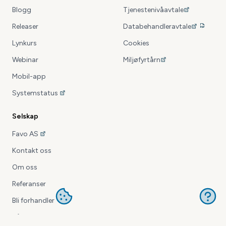
Blogg
Tjenestenivåavtale
Releaser
Databehandleravtale
Verdensklokke
Lynkurs
Cookies
Artig oppslag der du kan vise klokka fra ett eller
Webinar
Miljøfyrtårn
flere steder i verden.
Mobil-app
Systemstatus
Selskap
Favo AS
Kontakt oss
Om oss
Flotte, ferdige tema
Referanser
Bruk et ferdig tema, og tilpass ved behov. Gir et
Bli forhandler
helhetlig og profesjonelt uttrykk!
Våre partnere