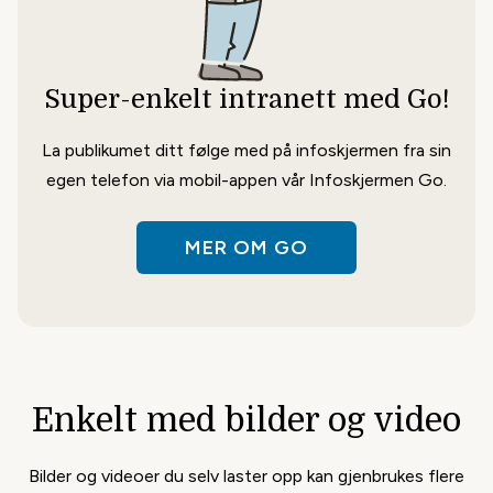
Hent kalendere og vis hva som skjer
med vår kjekke integrasjon mot
Super-enkelt intranett med Go!
Microsoft.
La publikumet ditt følge med på infoskjermen fra sin
egen telefon via mobil-appen vår Infoskjermen Go.
MER OM GO
Google Kalender
Del kalender-oversikter sømløst via
integrasjonen vår mot Google.
Enkelt med bilder og video
Bilder og videoer du selv laster opp kan gjenbrukes flere