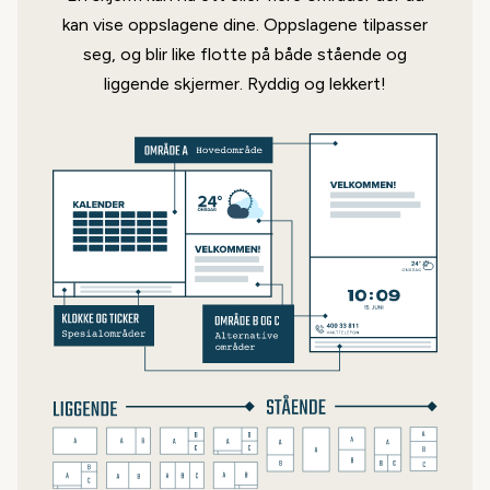
YouTube
kan vise oppslagene dine. Oppslagene tilpasser
Det er enkelt å vise video fra YouTube
seg, og blir like flotte på både stående og
med YouTube-oppslaget vårt.
liggende skjermer. Ryddig og lekkert!
EnTur
Når går neste buss? EnTur-oppslaget
vårt viser kollektivavganger i sanntid.