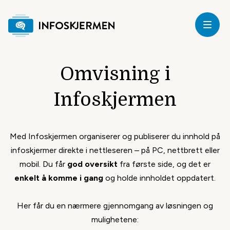
jem
Omvisning i
mvisning
Infoskjermen
riser
Med Infoskjermen organiserer og publiserer du innhold på
tstyr
infoskjermer direkte i nettleseren – på PC, nettbrett eller
mobil. Du får
god oversikt
fra første side, og det er
upport
enkelt å komme i gang
og holde innholdet oppdatert.
logg
Her får du en nærmere gjennomgang av løsningen og
mulighetene: