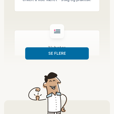
Nyheter
SE FLERE
Vis nyheter fra dine foretrukne nyhets-
kilder - med eller uten bilder.
Microsoft Kalender