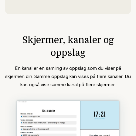
Strømpris
Hva koster strømmen? Vis strømpriser
Skjermer, kanaler og
for ditt område.
oppslag
En kanal er en samling av oppslag som du viser på
skjermen din. Samme oppslag kan vises på flere kanaler. Du
kan også vise samme kanal på flere skjermer.
Verdensklokke
Gøy oppslag der du velger hvilke steder
i verden du vil vise klokka for.