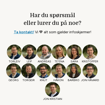
dem du inviterer.
Har du spørsmål
eller lurer du på noe?
Ta kontakt!
Vi 💙 alt som gjelder infoskjermer!
Nyhetsfeed med tekst og bilder
Vis nyheter fra en RRS-feed. Bare tekst eller
TORLEIV
LEIF
ANDREAS
TE'ENA
SARA
KRISTOFFER
med både tekst og bilde.
GEORG
TORGEIR
KNUT
HÅKON
BARBRO
JON HÅVARD
JON KRISTIAN