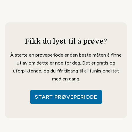
Fikk du lyst til å prøve?
Si mer i Infoskjermen Go
Å starte en prøveperiode er den beste måten å finne
Alle oppslag kan ha ekstra tekst, vedlegg og
ut av om dette er noe for deg. Det er gratis og
lenker som kun viser i mobil-appen.
uforpliktende, og du får tilgang til all funksjonalitet
med en gang.
START PRØVEPERIODE
Sikker deling av Infoskjermen Go
Del en kanal med åpen delingskode, eller kun med