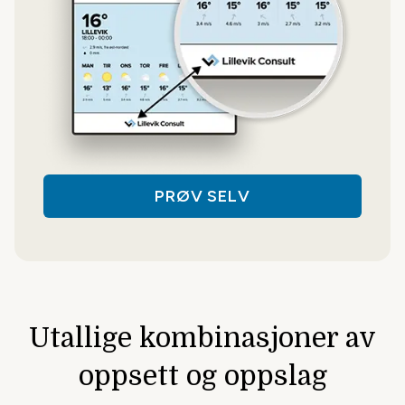
Viser nyheter om økonomi og
næringsliv fra nettavisen E24.
PRØV SELV
... og flere
Mulighetene er mange med
Infoskjermen. Prøv selv, og se!
Utallige kombinasjoner av
oppsett og oppslag