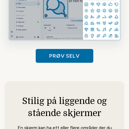
også på infoskjermene.
PRØV SELV
Instagram
Vis og synliggjør Instagram-kanalen din
med oppslag på infoskjermene.
Stilig på liggende og
stående skjermer
En skjerm kan ha ett eller flere områder der du