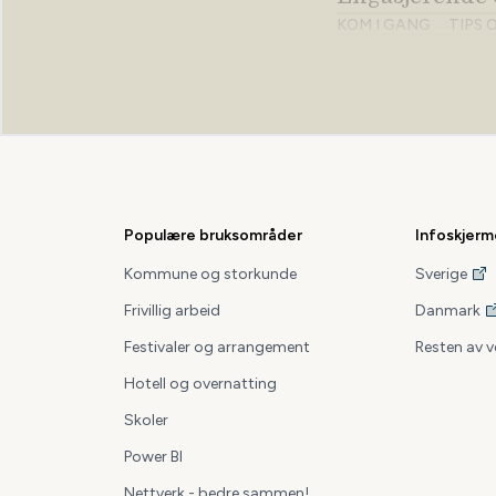
KOM I GANG
TIPS 
Gjør infoskjerm
KOM I GANG
TIPS 
Du får Infosk
KOM I GANG
TIPS 
Populære bruksområder
Infoskjerm
Infoskjermen Go
KOM I GANG
TIPS 
Kommune og storkunde
Sverige
Frivillig arbeid
Danmark
Logg inn med 
Festivaler og arrangement
Resten av 
KOM I GANG
TIPS 
Hotell og overnatting
Infoskjermen 
Skoler
KOM I GANG
TIPS 
Power BI
Smart bruk av
Nettverk - bedre sammen!