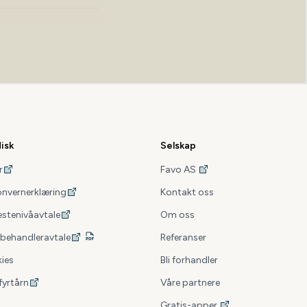
disk
Selskap
 medier
r
Favo AS
onvernerklæring
Kontakt oss
estenivåavtale
Om oss
behandleravtale
Referanser
 lomma
ies
Bli forhandler
fyrtårn
Våre partnere
Gratis-apper