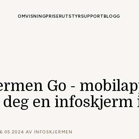
OMVISNING
PRISER
UTSTYR
SUPPORT
BLOGG
jermen Go - mobila
 deg en infoskjerm 
6.05.2024 AV
INFOSKJERMEN