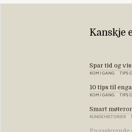
Kanskje er
Spar tid og vi
KOM I GANG
TIPS 
10 tips til en
KOM I GANG
TIPS 
Smart møtero
KUNDEHISTORIER
Engasjerende o