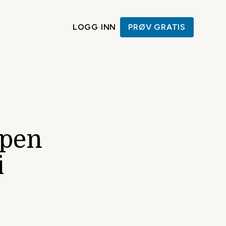
LOGG INN
PRØV GRATIS
ppen
i