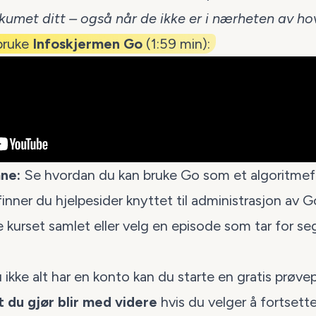
ikumet ditt – også når de ikke er i nærheten av h
bruke
Infoskjermen Go
(1:59 min):
ne:
Se hvordan du kan bruke Go som et
algoritmefr
finner du hjelpesider knyttet til
administrasjon av G
e kurset samlet
eller
velg en episode
som tar for seg
 ikke alt har en konto kan du starte en
gratis prøve
t du gjør blir med videre
hvis du velger å fortsette