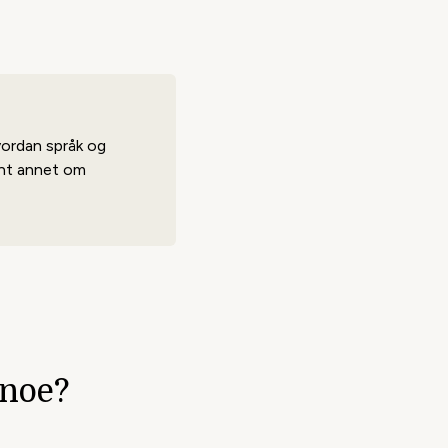
vordan språk og
lant annet om
 noe?