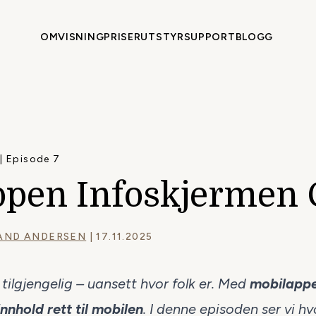
OMVISNING
PRISER
UTSTYR
SUPPORT
BLOGG
 | Episode 7
ppen Infoskjermen 
AND ANDERSEN
| 17.11.2025
tilgjengelig – uansett hvor folk er. Med
mobilappe
innhold rett til mobilen
. I denne episoden ser vi h