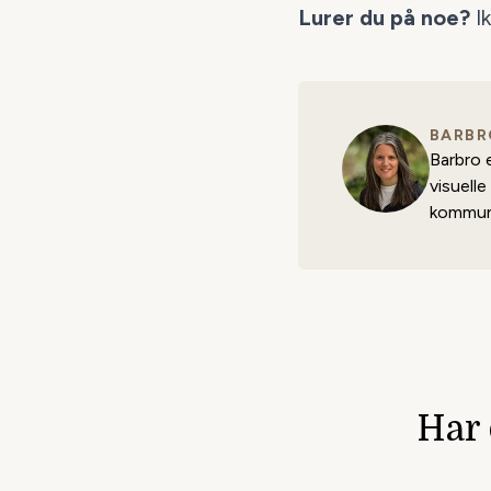
Lurer du på noe?
I
BARBR
Barbro 
visuell
kommuni
Har