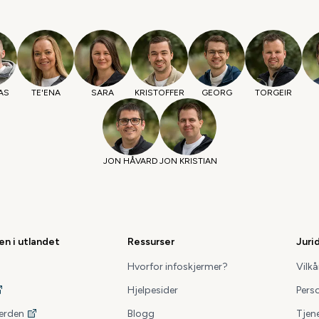
AS
TE'ENA
SARA
KRISTOFFER
GEORG
TORGEIR
JON HÅVARD
JON KRISTIAN
en i utlandet
Ressurser
Juri
Hvorfor infoskjermer?
Vilkå
Hjelpesider
Pers
verden
Blogg
Tjen