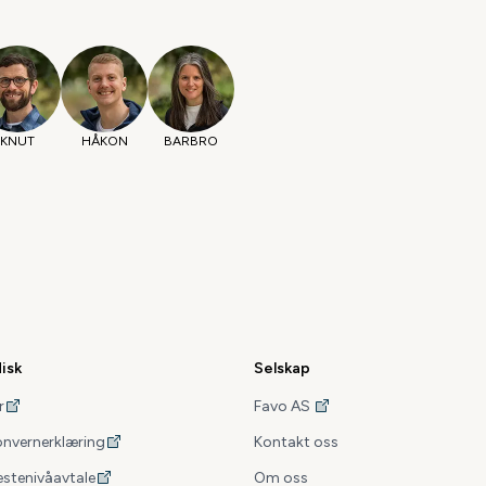
KNUT
HÅKON
BARBRO
disk
Selskap
r
Favo AS
onvernerklæring
Kontakt oss
estenivåavtale
Om oss