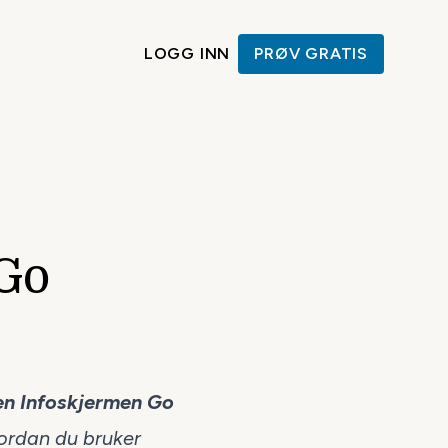
LOGG INN
PRØV GRATIS
Go
n Infoskjermen Go
vordan du bruker