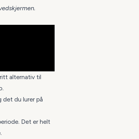
ovedskjermen.
itt alternativ til
o
.
 det du lurer på
periode
. Det er helt
.