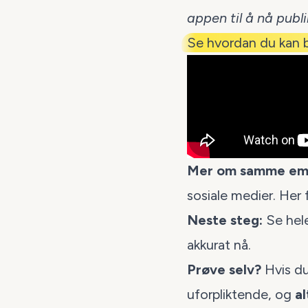
appen til å nå publ
Se hvordan du kan 
Mer om samme em
sosiale medier
. Her 
Neste steg:
Se
hel
akkurat nå.
Prøve selv?
Hvis du
uforpliktende, og
al